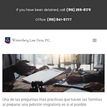
Skip
to
If you have been detained, call:
(915) 259-8179
content
Office:
(915) 841-9777
Una de las preguntas más prácticas que hacen las familias
al preparar una petición migratoria es si el posible