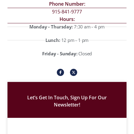
Phone Number:
915-841-9777
Hours:
Monday - Thursday:
7:30 am - 4 pm
Lunch:
12 pm - 1 pm
Friday - Sunday:
Closed
I
X
c
-
o
t
n
w
-
i
f
t
a
t
c
e
Let’s Get In Touch, Sign Up For Our
e
r
b
Newsletter!
o
o
k