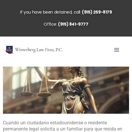
Skip
to
If you have been detained, call:
(915) 259-8179
content
Office:
(915) 841-9777
Cuando un ciudadano estadounidense o residente
permanente legal solicita a un familiar para que resida en