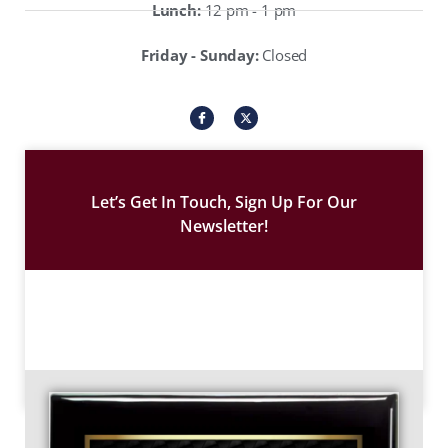
Lunch:
12 pm - 1 pm
Friday - Sunday:
Closed
I
X
c
-
o
t
n
w
-
i
f
t
a
t
c
e
Let’s Get In Touch, Sign Up For Our
e
r
b
Newsletter!
o
o
k